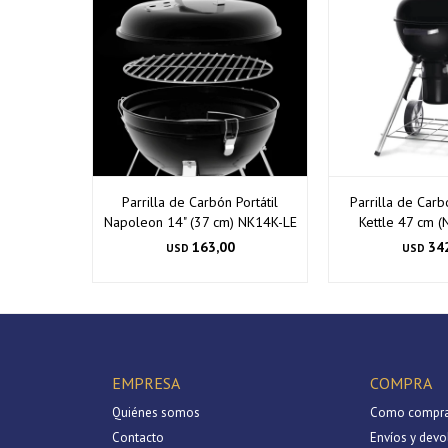
Parrilla de Carbón Portátil
Parrilla de Car
Napoleon 14" (37 cm) NK14K-LE
Kettle 47 cm 
163,00
34
USD
USD
EMPRESA
COMPRA
Quiénes somos
Como compra
Contacto
Envíos y devo