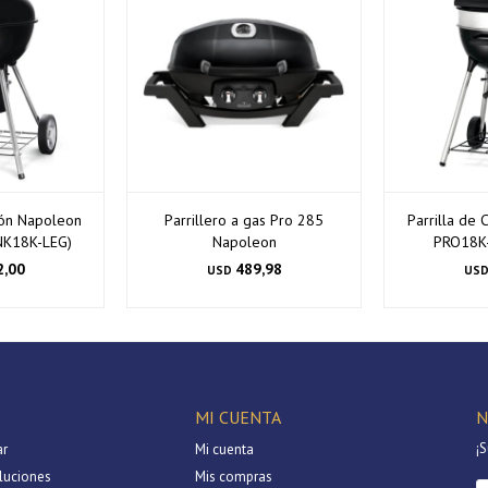
bón Napoleon
Parrillero a gas Pro 285
Parrilla de
(NK18K-LEG)
Napoleon
PRO18K-
2,00
489,98
USD
US
MI CUENTA
N
¡S
r
Mi cuenta
luciones
Mis compras