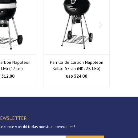
 Carbón Napoleon
Parrilla de Carbón Napoleon
LEG (47 cm)
Kettle 57 cm (NK22K-LEG)
512,00
524,00
D
USD
EWSLETTER
uscribite y recibí todas nuestras novedades!