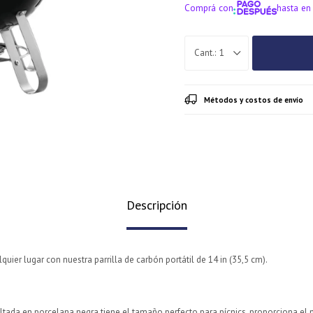
Comprá con
hasta en
¡ME INTERE
1
Métodos y costos de envío
Descripción
lquier lugar con nuestra parrilla de carbón portátil de 14 in (35,5 cm).
¡Sumate a la forma más ágil de comprar!
¡Sumate a la forma más ágil de comprar!
altada en porcelana negra tiene el tamaño perfecto para pícnics, proporciona el