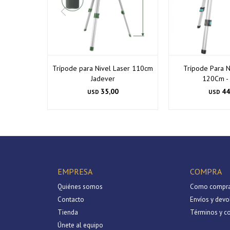
Trípode para Nivel Laser 110cm
Trípode Para N
Jadever
120Cm - 
35,00
44
USD
USD
EMPRESA
COMPRA
Quiénes somos
Como compra
Contacto
Envíos y devo
Tienda
Términos y c
Únete al equipo