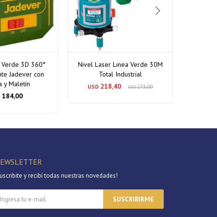
r Verde 3D 360°
Nivel Laser Linea Verde 30M
Nivel Las
nte Jadever con
Total Industrial
Li
a y Maletín
218,40
USD
273,00
USD
184,00
D
EWSLETTER
uscribite y recibí todas nuestras novedades!
SUSCRIBIRME