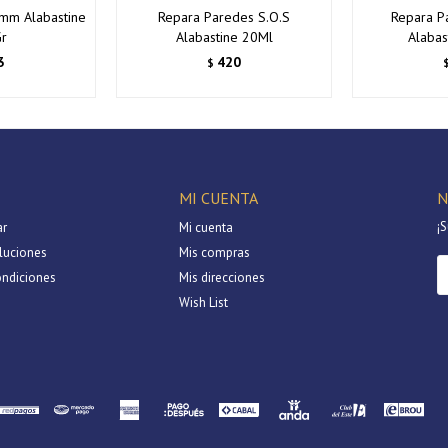
mm Alabastine
Repara Paredes S.O.S
Repara 
r
Alabastine 20Ml
Alabas
3
420
$
MI CUENTA
N
¡S
r
Mi cuenta
luciones
Mis compras
ondiciones
Mis direcciones
Wish List