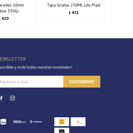
Paredes 10mm
Tapa Grietas 250ML Lite Plast
Repara P
tine 330Gr
421
$
420
$
EWSLETTER
uscribite y recibí todas nuestras novedades!
SUSCRIBIRME

