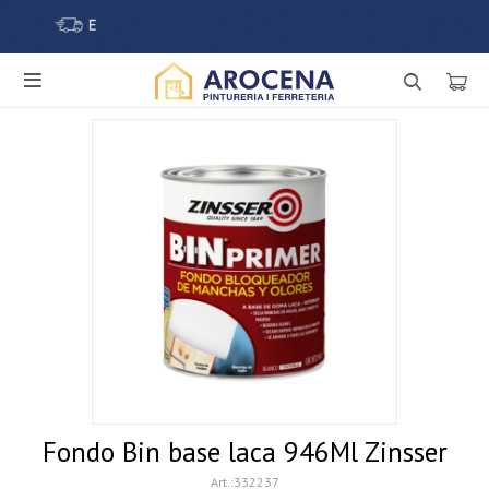

Fondo Bin base laca 946Ml Zinsser
332237