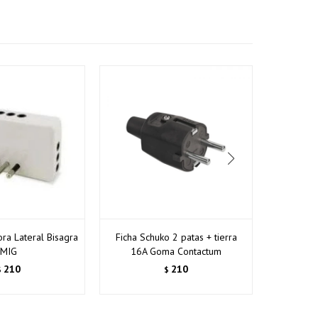
ra Lateral Bisagra
Ficha Schuko 2 patas + tierra
Ficha D
MIG
16A Goma Contactum
Modu
210
210
$
$