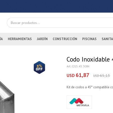
ÍA
HERRAMIENTAS
JARDÍN
CONSTRUCCIÓN
PISCINAS
SANITA
Codo Inoxidable
CJ15.45.30IN
61,87
USD
65,13
USD
Kit de codos a 45° compatible c