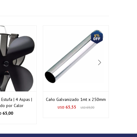
 Estufa | 4 Aspas |
Caño Galvanizado 1mt x 250mm
MARCO PA
do por Calor
65,55
USD
69,00
USD
USD
65,00
D