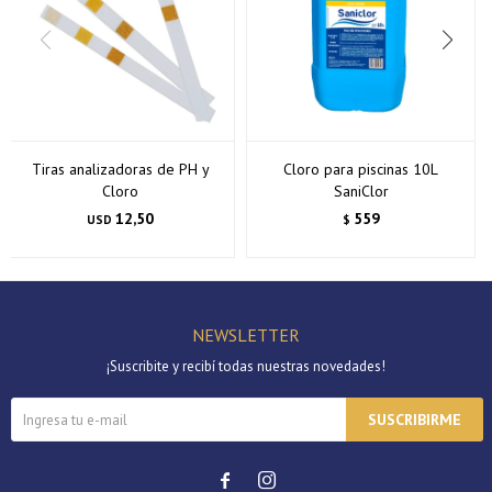
Tiras analizadoras de PH y
Cloro para piscinas 10L
Cloro
SaniClor
12,50
559
USD
$
NEWSLETTER
¡Suscribite y recibí todas nuestras novedades!
SUSCRIBIRME

