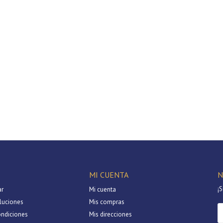
MI CUENTA
N
¡S
r
Mi cuenta
luciones
Mis compras
ondiciones
Mis direcciones