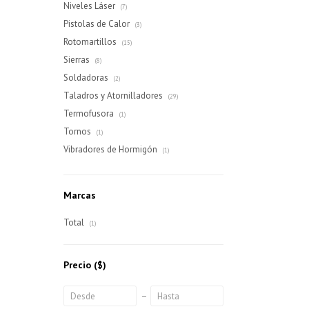
Niveles Láser
(7)
Pistolas de Calor
(3)
Rotomartillos
(15)
Sierras
(8)
Soldadoras
(2)
Taladros y Atornilladores
(29)
Termofusora
(1)
Tornos
(1)
Vibradores de Hormigón
(1)
Marcas
Total
(1)
Precio
($)