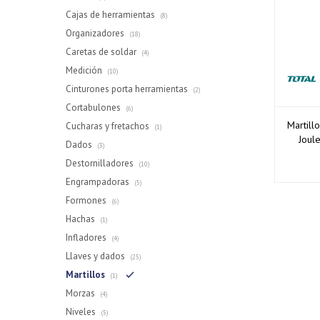
Cajas de herramientas
(8)
Organizadores
(18)
Caretas de soldar
(4)
Medición
(10)
Cinturones porta herramientas
(2)
Cortabulones
(6)
Martill
Cucharas y fretachos
(1)
Joul
Dados
(3)
Destornilladores
(10)
Engrampadoras
(5)
Formones
(6)
Hachas
(1)
Infladores
(4)
Llaves y dados
(25)
Martillos
(1)
Morzas
(4)
Niveles
(5)