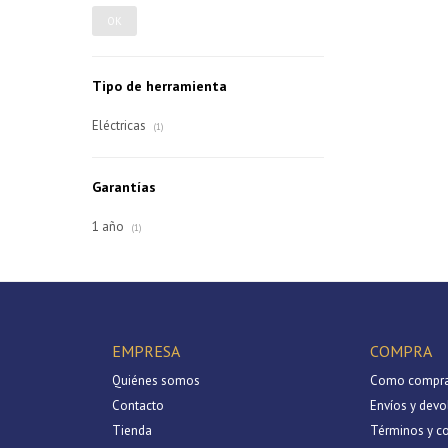
OK
Tipo de herramienta
Eléctricas
(1)
Garantías
1 año
(1)
EMPRESA
COMPRA
Quiénes somos
Como compra
Contacto
Envíos y devo
Tienda
Términos y c