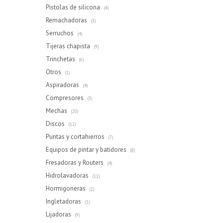
Pistolas de silicona
(4)
Remachadoras
(3)
Serruchos
(4)
Tijeras chapista
(9)
Trinchetas
(6)
Otros
(1)
Aspiradoras
(4)
Compresores
(3)
Mechas
(20)
Discos
(12)
Puntas y cortahierros
(7)
Equipos de pintar y batidores
(8)
Fresadoras y Routers
(4)
Hidrolavadoras
(11)
Hormigoneras
(2)
Ingletadoras
(1)
Lijadoras
(9)