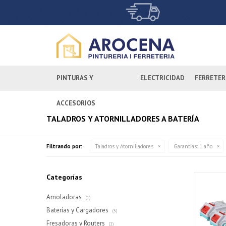
PINTURAS Y
ELECTRICIDAD
FERRETER
ACCESORIOS
TALADROS Y ATORNILLADORES A BATERÍA
Filtrando por:
Taladros y Atornilladores
Garantías:
1 año
Categorías
Amoladoras
(1)
Baterías y Cargadores
(3)
Fresadoras y Routers
(1)