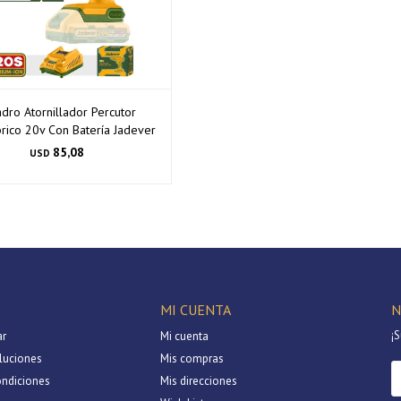
adro Atornillador Percutor
rico 20v Con Batería Jadever
85,08
USD
MI CUENTA
N
¡S
r
Mi cuenta
luciones
Mis compras
ondiciones
Mis direcciones