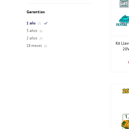
Garantías
1 año
(7)
3 años
(1)
2 años
(7)
Kit Lla
18 meses
(2)
20V