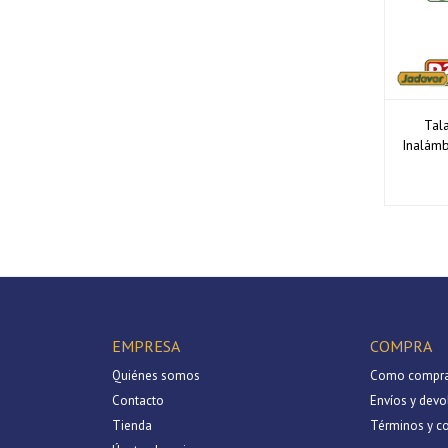
Tal
Inalámb
EMPRESA
COMPRA
Quiénes somos
Como compra
Contacto
Envíos y devo
Tienda
Términos y c