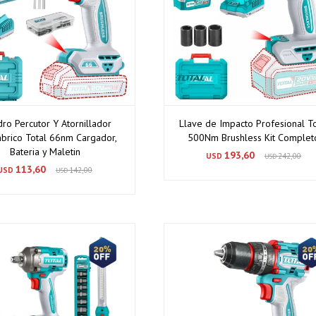
dro Percutor Y Atornillador
Llave de Impacto Profesional To
mbrico Total 66nm Cargador,
500Nm Brushless Kit Complet
Bateria y Maletin
193,60
USD
242,00
USD
113,60
USD
142,00
USD