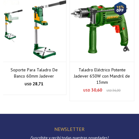
Soporte Para Taladro De
Taladro Eléctrico Potente
Banco 60mm Jadever
Jadever 650W con Mandril de
13mm
28,71
USD
30,60
USD
36,00
USD
NEWSLETTER
¡Suscribite y recibí todas nuestras novedades!