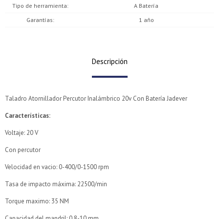
Tipo de herramienta
A Batería
Garantías
1 año
Descripción
Taladro Atornillador Percutor Inalámbrico 20v Con Batería Jadever
Características:
Voltaje: 20 V
Con percutor
Velocidad en vacio: 0-400/0-1500 rpm
¡Sumate a la forma más ágil de comprar!
¡Sumate a la forma más ágil de comprar!
Comprá en 3 cuotas sin recargo o hasta en 12
Comprá en 3 cuotas sin recargo o hasta en 12
Tasa de impacto máxima: 22500/min
cuotas * ¡Solo con tu cédula!
cuotas * ¡Solo con tu cédula!
Torque maximo: 35 NM
* sujeto aprobación crediticia.
* sujeto aprobación crediticia.
Verifica si estás calificado para comprar con Pago
Verifica si estás calificado para comprar con Pago
Capacidad del mandril: 0,8-10 mm