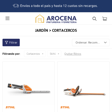

JARDÍN > CORTACERCOS
Recomendados
Quitar filtros
Filtrando por:
Cortacercos
Stihl
¡Sumate a la forma más ágil de comprar!
Comprá en 3 cuotas sin recargo o hasta en 12
cuotas * ¡Solo con tu cédula!