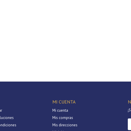
MI CUENTA
N
¡S
r
Mi cuenta
luciones
Mis compras
ondiciones
Mis direcciones