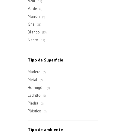
Azul
(17)
Verde
(9)
Marrón
(4)
Gris
(26)
Blanco
(83)
Negro
(17)
Tipo de Superficie
Madera
(2)
Metal
(2)
Hormigón
(2)
Ladrillo
(2)
Piedra
(2)
Plástico
(2)
Tipo de ambiente