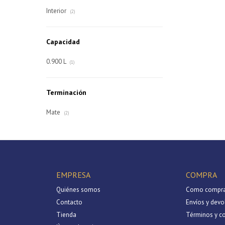
Interior
(2)
Capacidad
0.900 L
(1)
Terminación
Mate
(2)
EMPRESA
COMPRA
Quiénes somos
Como compra
Contacto
Envíos y devo
Tienda
Términos y c