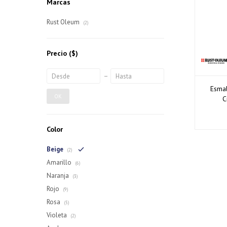
Marcas
Rust Oleum
(2)
Precio
($)
Esmal
OK
C
Color
Beige
(2)
Amarillo
(6)
Naranja
(3)
Rojo
(9)
Rosa
(5)
Violeta
(2)