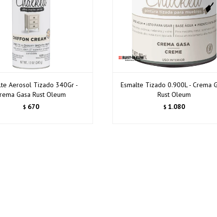
te Aerosol Tizado 340Gr -
Esmalte Tizado 0.900L - Crema 
rema Gasa Rust Oleum
Rust Oleum
670
1.080
$
$
¡Sumate a la forma más ágil de comprar!
Comprá en 3 cuotas sin recargo o hasta en 12