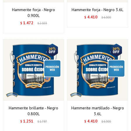
Hammerite forja - Negro
Hammerite forja - Negro 3.6L
0.900L
4.410
$
6.300
$
1.472
$
2.103
$
Hammerite brillante - Negro
Hammerite martillado - Negro
0.800L
3.6L
1.251
4.410
$
1.787
$
6.300
$
$