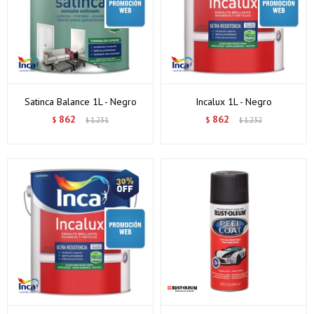
Satinca Balance 1L - Negro
Incalux 1L - Negro
862
862
$
1.231
$
1.232
$
$
¡Sumate a la forma más ágil de comprar!