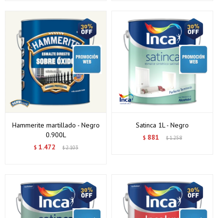
Hammerite martillado - Negro
Satinca 1L - Negro
0.900L
881
$
1.258
$
1.472
$
2.103
$