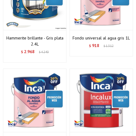
Hammerite brillante - Gris plata
Fondo universal al agua gris 1L
2.4L
918
$
1.312
$
2.968
$
4.240
$