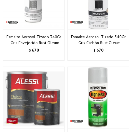
Elegís Pago Después como metodo de pago
Fecha de nacimiento
* sujeto a aprobación crediticia. El monto disponible
puede variar por comercio
Día
Mes
Año
Continuar
Esmalte Aerosol Tizado 340Gr
Esmalte Aerosol Tizado 340Gr
- Gris Envejecido Rust Oleum
- Gris Carbón Rust Oleum
670
670
$
$