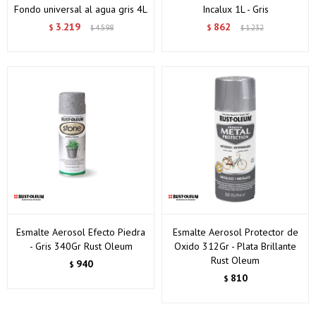
Fondo universal al agua gris 4L
Incalux 1L - Gris
3.219
862
$
4.598
$
1.232
$
$
Esmalte Aerosol Efecto Piedra
Esmalte Aerosol Protector de
- Gris 340Gr Rust Oleum
Oxido 312Gr - Plata Brillante
Rust Oleum
940
$
810
$