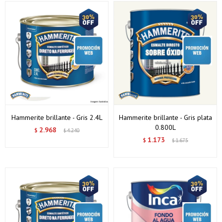
Hammerite brillante - Gris 2.4L
Hammerite brillante - Gris plata
0.800L
2.968
$
4.240
$
1.173
$
1.675
$