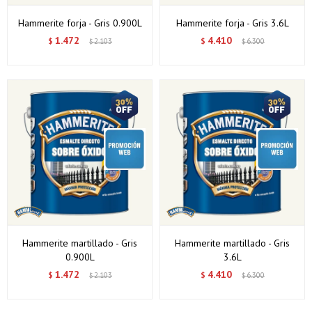
Hammerite forja - Gris 0.900L
Hammerite forja - Gris 3.6L
1.472
4.410
$
2.103
$
6.300
$
$
Hammerite martillado - Gris
Hammerite martillado - Gris
0.900L
3.6L
1.472
4.410
$
2.103
$
6.300
$
$