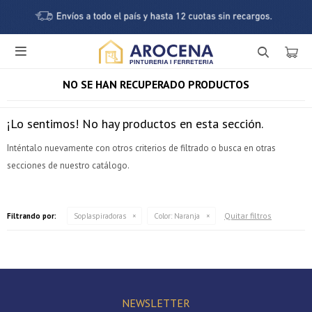

NO SE HAN RECUPERADO PRODUCTOS
¡Lo sentimos! No hay productos en esta sección.
Inténtalo nuevamente con otros criterios de filtrado o busca en otras
secciones de nuestro catálogo.
¡Sumate a la forma más ágil de comprar!
Quitar filtros
Filtrando por:
Soplaspiradoras
Color:
Naranja
Comprá en 3 cuotas sin recargo o hasta en 12
cuotas * ¡Solo con tu cédula!
* sujeto aprobación crediticia.
Verifica si estás calificado para comprar con Pago
Comprá ahora y Pagá
Después:
Después, hasta en 12
NEWSLETTER
Estás calificado para comprar usando Pago Después.
Cédula de identidad