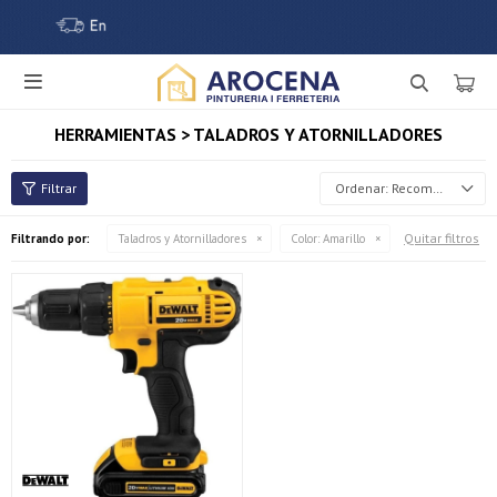

HERRAMIENTAS > TALADROS Y ATORNILLADORES
Recomendados
Quitar filtros
Filtrando por:
Taladros y Atornilladores
Color:
Amarillo
¡Sumate a la forma más ágil de comprar!
Comprá en 3 cuotas sin recargo o hasta en 12
cuotas * ¡Solo con tu cédula!