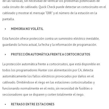
Ups!
Ups!
de las válvulas, sin necesidad de verificar los problemas potenciales de
tarjeta de crédito
tarjeta de crédito
¡Algo salió mal!
¡Algo salió mal!
¡Tenés hasta
¡Tenés hasta
para comprar en las cuotas que
para comprar en las cuotas que
Parece que no tenes oferta, lamentamos el
Parece que no tenes oferta, lamentamos el
cada circuito de cableado. Quick Check puede detectar un cortocircuito en el
Celular
Celular
prefieras!
prefieras!
inconveniente, por cualquier duda contactanos
inconveniente, por cualquier duda contactanos
Por favor intenta nuevamente mas tarde.
Por favor intenta nuevamente mas tarde.
cableado y mostrar el mensaje “ERR” y el número de la estación en la
en
en
preguntas@pagodespues.com.uy
preguntas@pagodespues.com.uy
Elegí tus productos preferidos
Elegí tus productos preferidos
pantalla.
Elegís Pago Después como metodo de pago
Elegís Pago Después como metodo de pago
Fecha de nacimiento
Fecha de nacimiento
MEMORIA NO VOLÁTIL
* sujeto a aprobación crediticia. El monto disponible
* sujeto a aprobación crediticia. El monto disponible
puede variar por comercio
puede variar por comercio
Día
Día
Mes
Mes
Año
Año
Esta función ofrece protección contra un suministro eléctrico inestable,
guardando la hora actual, la fecha y la información de programación.
Continuar
Continuar
PROTECCIÓN AUTOMÁTICA FRENTE A CORTOCIRCUITOS
La protección automática frente a cortocircuitos, que está disponible en
todos los programadores Hunter con alimentación por CA, detecta
automáticamente los fallos eléctricos provocados por daños en el
cableado. Omitiéndose el riego en las estaciones cortocircuitadas y
funcionando normalmente en el resto, sin necesidad de fusibles o
seccionadores que se disparen y corten totalmente el riego.
RETRASO ENTRE ESTACIONES