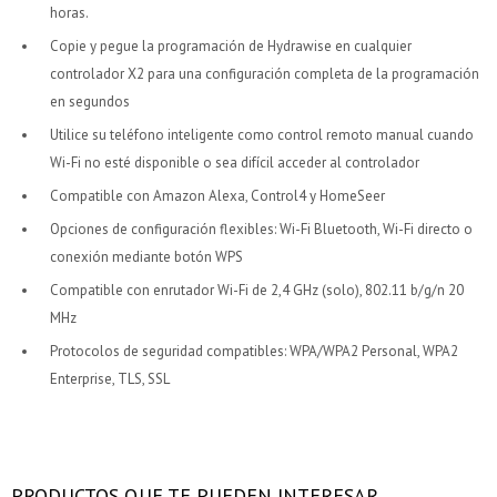
Día
Día
Mes
Mes
Año
Año
horas.
Copie y pegue la programación de Hydrawise en cualquier
Continuar
Continuar
controlador X2 para una configuración completa de la programación
en segundos
Utilice su teléfono inteligente como control remoto manual cuando
Wi-Fi no esté disponible o sea difícil acceder al controlador
Compatible con Amazon Alexa, Control4 y HomeSeer
Opciones de configuración flexibles: Wi-Fi Bluetooth, Wi-Fi directo o
conexión mediante botón WPS
Compatible con enrutador Wi-Fi de 2,4 GHz (solo), 802.11 b/g/n 20
MHz
Protocolos de seguridad compatibles: WPA/WPA2 Personal, WPA2
Enterprise, TLS, SSL
PRODUCTOS QUE TE PUEDEN INTERESAR