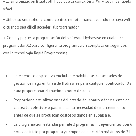
• La sincronización Bluetooth hace que la conexión a Wi-Fi sea más rápida
y fácil
• Utilice su smartphone como control remoto manual cuando no haya wifi
o cuando sea difícil acceder al programador
• Copie y pegue la programación del software Hydrawise en cualquier
¡Sumate a la forma más ágil de comprar!
¡Sumate a la forma más ágil de comprar!
programador X2 para configurar la programación completa en segundos
Comprá en 3 cuotas sin recargo o hasta en 12
Comprá en 3 cuotas sin recargo o hasta en 12
con la tecnología Rapid Programming
cuotas * ¡Solo con tu cédula!
cuotas * ¡Solo con tu cédula!
* sujeto aprobación crediticia.
* sujeto aprobación crediticia.
Verifica si estás calificado para comprar con Pago
Verifica si estás calificado para comprar con Pago
Comprá ahora y Pagá
Comprá ahora y Pagá
Este sencillo dispositivo enchufable habilita las capacidades de
Después:
Después:
Después, hasta en 12
Después, hasta en 12
gestión de riego en línea de Hydrawise para cualquier controlador X2
Estás calificado para comprar usando Pago Después.
Estás calificado para comprar usando Pago Después.
Cédula de identidad
Cédula de identidad
cuotas y sin tocar tu
cuotas y sin tocar tu
Ups!
Ups!
para proporcionar el máximo ahorro de agua.
tarjeta de crédito
tarjeta de crédito
¡Algo salió mal!
¡Algo salió mal!
¡Tenés hasta
¡Tenés hasta
para comprar en las cuotas que
para comprar en las cuotas que
Parece que no tenes oferta, lamentamos el
Parece que no tenes oferta, lamentamos el
Proporciona actualizaciones del estado del controlador y alertas de
Celular
Celular
prefieras!
prefieras!
inconveniente, por cualquier duda contactanos
inconveniente, por cualquier duda contactanos
Por favor intenta nuevamente mas tarde.
Por favor intenta nuevamente mas tarde.
cableado defectuoso para indicar la necesidad de mantenimiento
en
en
preguntas@pagodespues.com.uy
preguntas@pagodespues.com.uy
Elegí tus productos preferidos
Elegí tus productos preferidos
antes de que se produzcan costosos daños en el paisaje.
Elegís Pago Después como metodo de pago
Elegís Pago Después como metodo de pago
Fecha de nacimiento
Fecha de nacimiento
La programación estándar permite 3 programas independientes con 6
* sujeto a aprobación crediticia. El monto disponible
* sujeto a aprobación crediticia. El monto disponible
horas de inicio por programa y tiempos de ejecución máximos de 24
puede variar por comercio
puede variar por comercio