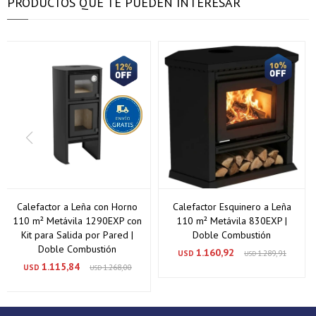
PRODUCTOS QUE TE PUEDEN INTERESAR
Calefactor a Leña con Horno
Calefactor Esquinero a Leña
110 m² Metávila 1290EXP con
110 m² Metávila 830EXP |
Kit para Salida por Pared |
Doble Combustión
Doble Combustión
1.160,92
USD
1.289,91
USD
1.115,84
USD
1.268,00
USD