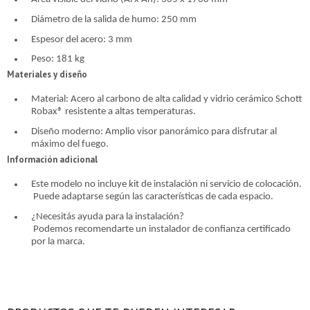
puede variar por comercio
puede variar por comercio
Día
Día
Mes
Mes
Año
Año
Diámetro de la salida de humo: 250 mm
Espesor del acero: 3 mm
Continuar
Continuar
Peso: 181 kg
Materiales y diseño
Material: Acero al carbono de alta calidad y vidrio cerámico Schott
Robax® resistente a altas temperaturas.
Diseño moderno: Amplio visor panorámico para disfrutar al
máximo del fuego.
Información adicional
Este modelo no incluye kit de instalación ni servicio de colocación.
Puede adaptarse según las características de cada espacio.
¿Necesitás ayuda para la instalación?
Podemos recomendarte un instalador de confianza certificado
por la marca.