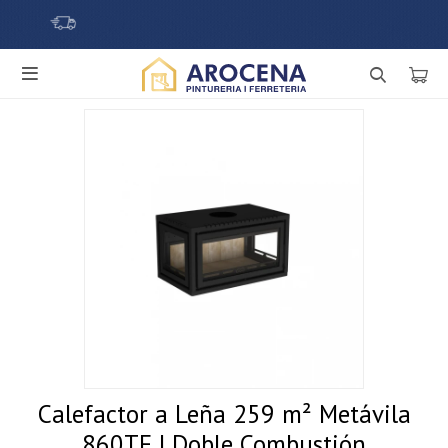

Calefactor a Leña 259 m² Metávila
860TF | Doble Combustión