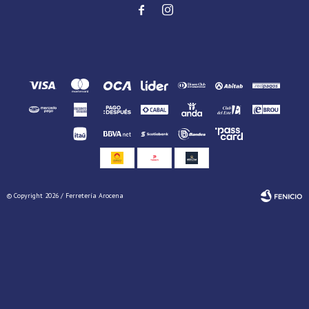


© Copyright 2026 / Ferretería Arocena
Fenicio