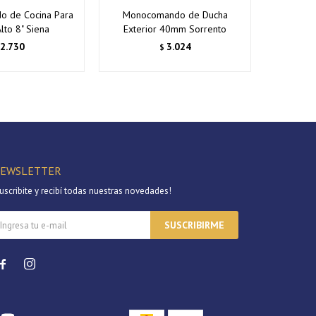
 de Cocina Para
Monocomando de Ducha
Monoc
lto 8" Siena
Exterior 40mm Sorrento
Exter
2.730
3.024
$
EWSLETTER
uscribite y recibí todas nuestras novedades!
SUSCRIBIRME

