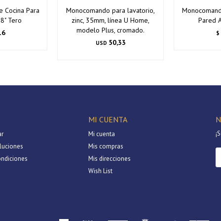
 Cocina Para
Monocomando para lavatorio,
Monocomando
 8" Tero
zinc, 35mm, línea U Home,
Pared A
modelo Plus, cromado.
16
$
50,33
USD
MI CUENTA
N
¡S
r
Mi cuenta
luciones
Mis compras
ondiciones
Mis direcciones
Wish List