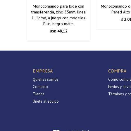
Monocomando para bidé con
Monocomando de
transferencia, zinc, 35mm, línea
Pared Alto
U Home, a juego con modelos
2.0
$
Plus, negro mate.
48,12
USD
EMPRESA
COMPRA
Quiénes somos
Como compra
Contacto
Envíos y devo
Tienda
Términos y c
Únete al equipo