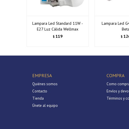
Lampara Led Standard 11W -
Lampara Led G
E27 Luz Cálida Wellmax
Bet
119
12
$
$
EMPRESA
COMPRA
Quiénes somos
Como compra
Contacto
Envíos y devo
Tienda
Términos y c
Únete al equipo