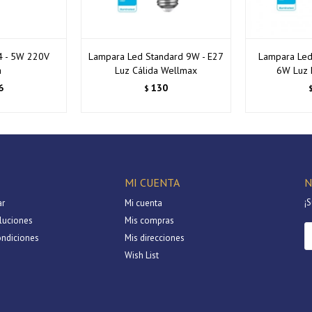
4 - 5W 220V
Lampara Led Standard 9W - E27
Lampara Led 
a
Luz Cálida Wellmax
6W Luz 
6
130
$
MI CUENTA
N
¡S
r
Mi cuenta
luciones
Mis compras
ondiciones
Mis direcciones
Wish List