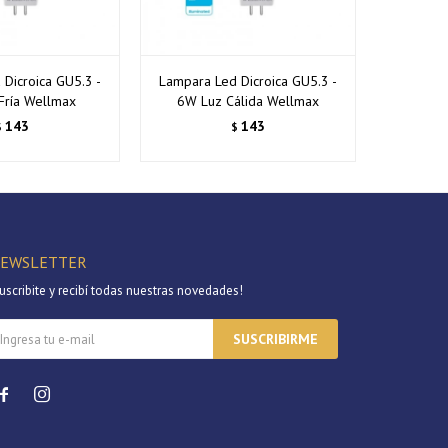
Dicroica GU5.3 -
Lampara Led Dicroica GU5.3 -
Lampara
Fría Wellmax
6W Luz Cálida Wellmax
6W L
143
143
$
$
EWSLETTER
uscribite y recibí todas nuestras novedades!
SUSCRIBIRME

