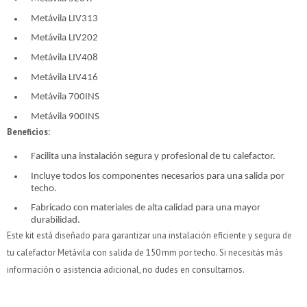
* sujeto a aprobación crediticia. El monto disponible
* sujeto a aprobación crediticia. El monto disponible
Metávila LIV313
puede variar por comercio
puede variar por comercio
Día
Día
Mes
Mes
Año
Año
Metávila LIV202
Metávila LIV408
Continuar
Continuar
Metávila LIV416
Metávila 700INS
Metávila 900INS
Beneficios:
Facilita una instalación segura y profesional de tu calefactor.
Incluye todos los componentes necesarios para una salida por
techo.
Fabricado con materiales de alta calidad para una mayor
durabilidad.
Este kit está diseñado para garantizar una instalación eficiente y segura de
tu calefactor Metávila con salida de 150 mm por techo. Si necesitás más
información o asistencia adicional, no dudes en consultarnos.