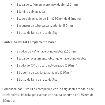
1 tapa de cañón en acero inoxidable (150 mm)
1 lámina galvanizada
1 tubo galvanizado de 1 m (250 mm de diámetro)
1 reductor de tubo galvanizado de 250 mm
1 bolsa de lana de roca de 5 kg
Contenido del Kit Complemento Pared:
2 codos de 45° en acero inoxidable (150 mm)
1 tapa de revestimiento oblonga en acero inoxidable
1 codo de 45° en acero galvanizado (250 mm)
1 boquilla de salida galvanizada (250 mm)
1 bolsa de lana de roca de 3 kg
¡Sumate a la forma más ágil de comprar!
¡Sumate a la forma más ágil de comprar!
Compatibilidad: Este kit es compatible con los siguientes modelos de
Comprá en 3 cuotas sin recargo o hasta en 12
Comprá en 3 cuotas sin recargo o hasta en 12
calefactores Metávila que cuentan con salida de humo de 150 mm de
cuotas * ¡Solo con tu cédula!
cuotas * ¡Solo con tu cédula!
diámetro:
* sujeto aprobación crediticia.
* sujeto aprobación crediticia.