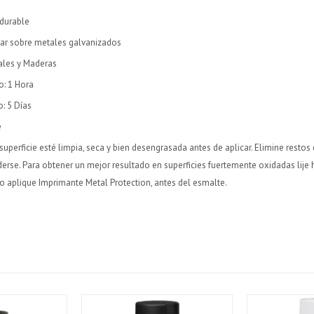
Elegís Pago Después como metodo de pago
Elegís Pago Después como metodo de pago
Fecha de nacimiento
Fecha de nacimiento
durable
* sujeto a aprobación crediticia. El monto disponible
* sujeto a aprobación crediticia. El monto disponible
puede variar por comercio
puede variar por comercio
car sobre metales galvanizados
Día
Día
Mes
Mes
Año
Año
ales y Maderas
Continuar
Continuar
: 1 Hora
: 5 Días
e
uperficie esté limpia, seca y bien desengrasada antes de aplicar. Elimine restos
erse. Para obtener un mejor resultado en superficies fuertemente oxidadas lije 
go aplique Imprimante Metal Protection, antes del esmalte.