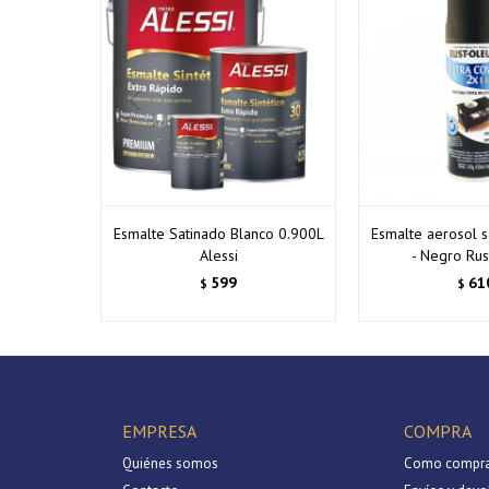
Esmalte Satinado Blanco 0.900L
Esmalte aerosol 
Alessi
- Negro Ru
599
61
$
$
EMPRESA
COMPRA
Quiénes somos
Como compra