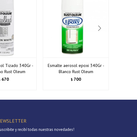
ol Tizado 340Gr -
Esmalte aerosol epoxi 340Gr -
Esmalte T
no Rust Oleum
Blanco Rust Oleum
Media
670
700
$
$
EWSLETTER
uscribite y recibí todas nuestras novedades!