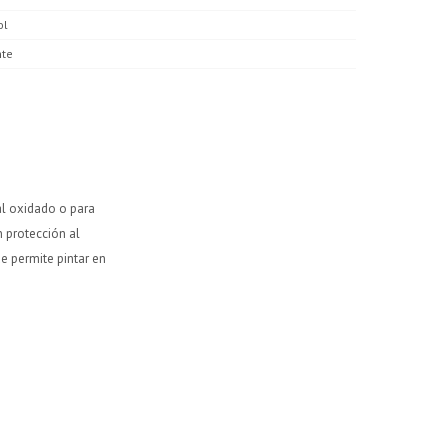
ol
nte
al oxidado o para
n protección al
e permite pintar en