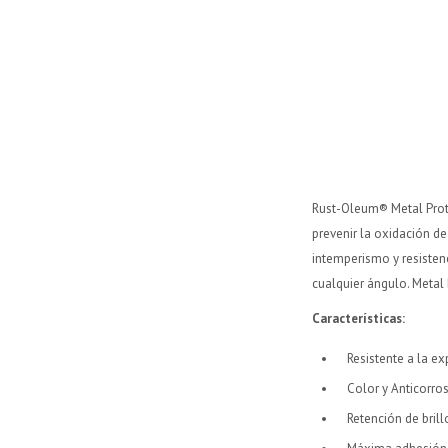
Rust-Oleum® Metal Prote
prevenir la oxidación de
intemperismo y resisten
cualquier ángulo. Meta
Características
:
Resistente a la ex
Color y Anticorro
Retención de brill