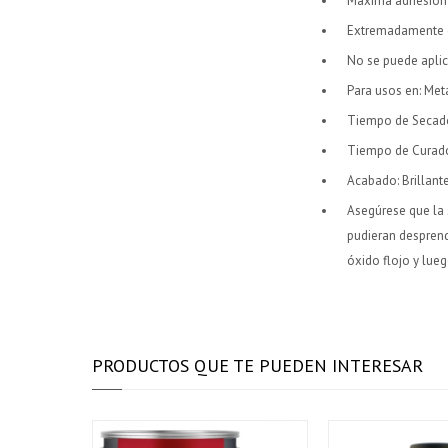
Máxima adhesión
Extremadamente 
No se puede apli
Para usos en: Met
Tiempo de Secado
Tiempo de Curado
Acabado: Brillant
Asegúrese que la s
pudieran desprend
óxido flojo y lue
PRODUCTOS QUE TE PUEDEN INTERESAR