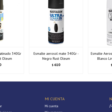
satinado 340Gr
Esmalte aerosol mate 340Gr -
Esmalte Aeros
st Oleum
Negro Rust Oleum
Blanco Li
0
610
$
MI CUENTA
N
¡S
r
Mi cuenta