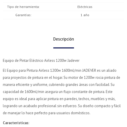
Tipo de herramienta
Eléctricas
Garantías
1 año
Descripción
Equipo de Pintar Eléctrico Airless 1200w Jadever
El Equipo para Pintura Airless 1200w 1600ml/min JADEVER es un aliado
para proyectos de pintura en el hogar. Su motor de 1200w rocia pintura de
manera eficiente y uniforme, cubriendo grandes áreas con facilidad. Su
¡Sumate a la forma más ágil de comprar!
¡Sumate a la forma más ágil de comprar!
capacidad de 1600ml/min asegura un flujo constante de pintura. Este
Comprá en 3 cuotas sin recargo o hasta en 12
Comprá en 3 cuotas sin recargo o hasta en 12
equipo es ideal para aplicar pintura en paredes, techos, muebles y más,
cuotas * ¡Solo con tu cédula!
cuotas * ¡Solo con tu cédula!
logrando un acabado profesional sin esfuerzo. Su diseño compacto y fácil
* sujeto aprobación crediticia.
* sujeto aprobación crediticia.
de manejar lo hace perfecto para usuarios domésticos.
Verifica si estás calificado para comprar con Pago
Verifica si estás calificado para comprar con Pago
Comprá ahora y Pagá
Comprá ahora y Pagá
Después:
Después:
Después, hasta en 12
Después, hasta en 12
Características:
Estás calificado para comprar usando Pago Después.
Estás calificado para comprar usando Pago Después.
Cédula de identidad
Cédula de identidad