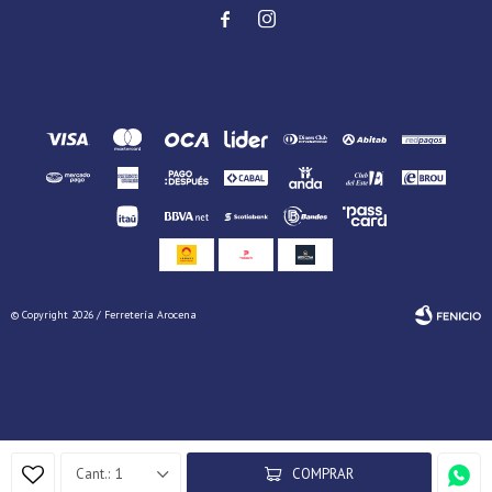


© Copyright 2026 / Ferretería Arocena
Fenicio
1
COMPRAR