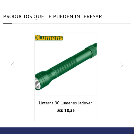
Día
Día
Mes
Mes
Año
Año
PRODUCTOS QUE TE PUEDEN INTERESAR
Continuar
Continuar
Linterna 90 Lumenes Jadever
10,33
USD