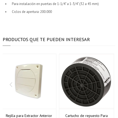
Elegís Pago Después como metodo de pago
Elegís Pago Después como metodo de pago
Fecha de nacimiento
Fecha de nacimiento
Para instalación en puertas de 1-1/4" a 1-3/4" (32 a 45 mm)
* sujeto a aprobación crediticia. El monto disponible
* sujeto a aprobación crediticia. El monto disponible
Ciclos de apertura: 200.000
puede variar por comercio
puede variar por comercio
Día
Día
Mes
Mes
Año
Año
Continuar
Continuar
PRODUCTOS QUE TE PUEDEN INTERESAR
Rejilla para Extractor Anterior
Cartucho de repuesto Para