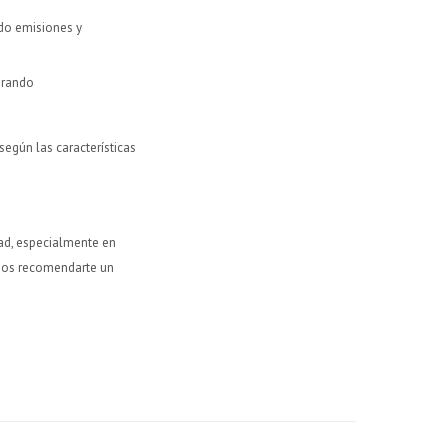
do emisiones y
orando
egún las características
dad, especialmente en
emos recomendarte un