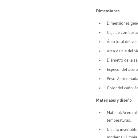
Dimensiones
Dimensiones gener
Caja de combustió
Área total del vid
Área visible del v
Diámetro de la s
Espesor del acer
Peso: Aproximada
Color del caño: A
Materiales y diseño
Material: Acero a
temperaturas.
Diseño insertable:
moderna y limpia.