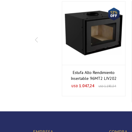
Estufa Alto Rendimiento
Insertable 96MT2 LIV202
1.047,24
USD
1.190,04
USD
EMPRESA
COMPRA