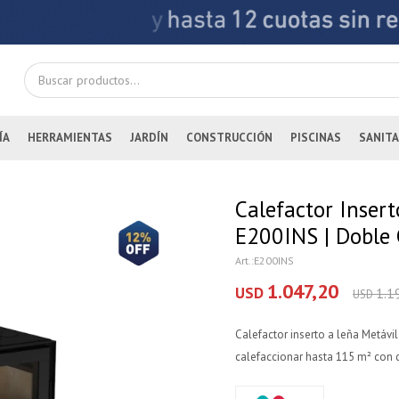
ÍA
HERRAMIENTAS
JARDÍN
CONSTRUCCIÓN
PISCINAS
SANITA
Calefactor Inser
E200INS | Doble
E200INS
1.047,20
USD
1.1
USD
Calefactor inserto a leña Metáv
calefaccionar hasta 115 m² con 