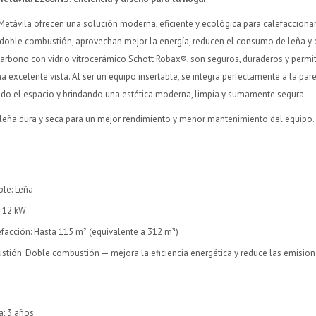
 Metávila ofrecen una solución moderna, eficiente y ecológica para calefacciona
e doble combustión, aprovechan mejor la energía, reducen el consumo de leña 
arbono con vidrio vitrocerámico Schott Robax®, son seguros, duraderos y permite
a excelente vista. Al ser un equipo insertable, se integra perfectamente a la par
ndo el espacio y brindando una estética moderna, limpia y sumamente segura.
zá leña dura y seca para un mejor rendimiento y menor mantenimiento del equipo.
le: Leña
: 12 kW
facción: Hasta 115 m² (equivalente a 312 m³)
tión: Doble combustión — mejora la eficiencia energética y reduce las emisio
a: 3 años