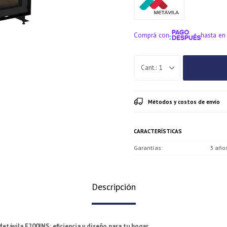
Comprá con
hasta en
¡ME INTERE
1
Métodos y costos de envío
CARACTERÍSTICAS
Garantías
3 año
Descripción
etávila E200INS: eficiencia y diseño para tu hogar