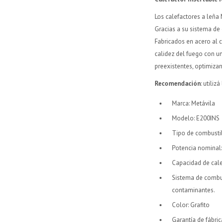
Los calefactores a leña
Gracias a su sistema d
Fabricados en acero al c
calidez del fuego con un
preexistentes, optimiza
Recomendación
: utili
Marca: Metávila
Modelo: E200INS
Tipo de combustib
Potencia nominal
Capacidad de cale
Sistema de combus
contaminantes.
Color: Grafito
Garantía de fábric