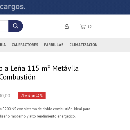
0
$
RIA
CALEFACTORES
PARRILLAS
CLIMATIZACIÓN
to a Leña 115 m² Metávila
 Combustión
90,00
12
ila E200INS con sistema de doble combustión. Ideal para
diseño moderno y alto rendimiento energético.