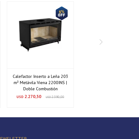
Calefactor Inserto a Leña 203
m² Metávila Viena 2200INS |
Doble Combustión
2.270,50
USD
2.390,00
USD
EWSLETTER