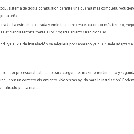
co: El sistema de doble combustión permite una quema más completa, reducien
or la leña.
izado: La estructura cerrada y embutida conserva el calor por más tiempo, mej
 la eficiencia térmica frente a los hogares abiertos tradicionales.
cluye el kit de instalación
, se adquiere por separado ya que puede adaptarse s
ación por profesional calificado para asegurar el máximo rendimiento y seguri
 requieren un correcto aislamiento. ¿Necesitás ayuda para la instalación? Pod
certificado por la marca.