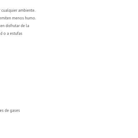
r cualquier ambiente.
y emiten menos humo.
n disfrutar de la
ed o a estufas
nes de gases