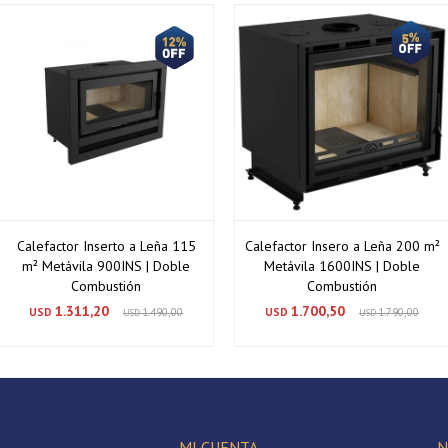
Calefactor Inserto a Leña 115
Calefactor Insero a Leña 200 m²
m² Metávila 900INS | Doble
Metávila 1600INS | Doble
Combustión
Combustión
1.311,20
1.700,50
USD
1.490,00
USD
1.790,00
USD
USD
MI CUENTA
N