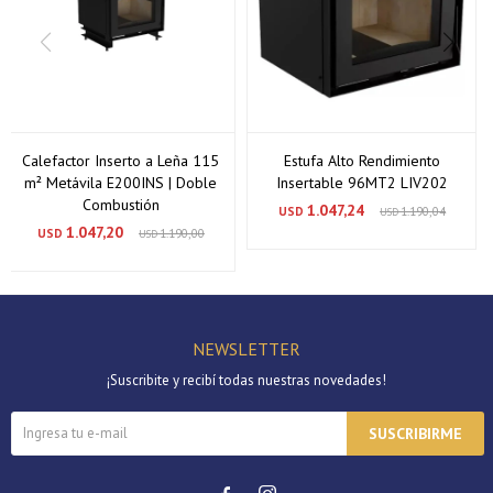
Calefactor Inserto a Leña 115
Estufa Alto Rendimiento
m² Metávila E200INS | Doble
Insertable 96MT2 LIV202
Combustión
1.047,24
USD
1.190,04
USD
1.047,20
USD
1.190,00
USD
NEWSLETTER
¡Suscribite y recibí todas nuestras novedades!
SUSCRIBIRME