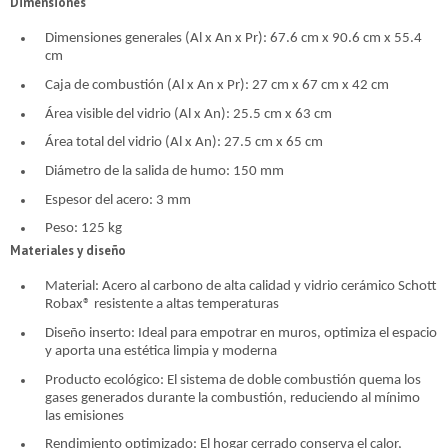
cuotas y sin tocar tu
cuotas y sin tocar tu
Dimensiones
Ups!
Ups!
tarjeta de crédito
tarjeta de crédito
¡Algo salió mal!
¡Algo salió mal!
¡Tenés hasta
¡Tenés hasta
para comprar en las cuotas que
para comprar en las cuotas que
Parece que no tenes oferta, lamentamos el
Parece que no tenes oferta, lamentamos el
Dimensiones generales (Al x An x Pr): 67.6 cm x 90.6 cm x 55.4
Celular
Celular
prefieras!
prefieras!
inconveniente, por cualquier duda contactanos
inconveniente, por cualquier duda contactanos
Por favor intenta nuevamente mas tarde.
Por favor intenta nuevamente mas tarde.
cm
en
en
preguntas@pagodespues.com.uy
preguntas@pagodespues.com.uy
Elegí tus productos preferidos
Elegí tus productos preferidos
Caja de combustión (Al x An x Pr): 27 cm x 67 cm x 42 cm
Elegís Pago Después como metodo de pago
Elegís Pago Después como metodo de pago
Fecha de nacimiento
Fecha de nacimiento
Área visible del vidrio (Al x An): 25.5 cm x 63 cm
* sujeto a aprobación crediticia. El monto disponible
* sujeto a aprobación crediticia. El monto disponible
Área total del vidrio (Al x An): 27.5 cm x 65 cm
puede variar por comercio
puede variar por comercio
Día
Día
Mes
Mes
Año
Año
Diámetro de la salida de humo: 150 mm
Continuar
Continuar
Espesor del acero: 3 mm
Peso: 125 kg
Materiales y diseño
Material: Acero al carbono de alta calidad y vidrio cerámico Schott
Robax® resistente a altas temperaturas
Diseño inserto: Ideal para empotrar en muros, optimiza el espacio
y aporta una estética limpia y moderna
Producto ecológico: El sistema de doble combustión quema los
gases generados durante la combustión, reduciendo al mínimo
las emisiones
Rendimiento optimizado: El hogar cerrado conserva el calor,