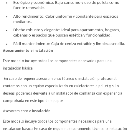
puede variar por comercio
puede variar por comercio
Ecológico y económico: Bajo consumo y uso de pellets como
Día
Día
Mes
Mes
Año
Año
fuente renovable.
Alto rendimiento: Calor uniforme y constante para espacios
Continuar
Continuar
medianos.
Diseño robusto y elegante: Ideal para apartamento, hogares,
cabañas o espacios que buscan estética y funcionalidad.
Fácil mantenimiento: Caja de ceniza extraíble y limpieza sencilla.
Asesoramiento e instalación
Este modelo incluye todos los componentes necesarios para una
instalación básica.
En caso de requerir asesoramiento técnico o instalación profesional,
contamos con un equipo especializado en calefactores a pellet y, si lo
deseás, podemos derivarte a un instalador de confianza con experiencia
comprobada en este tipo de equipos.
Asesoramiento e instalación
Este modelo incluye todos los componentes necesarios para una
instalación básica. En caso de requerir asesoramiento técnico o instalación