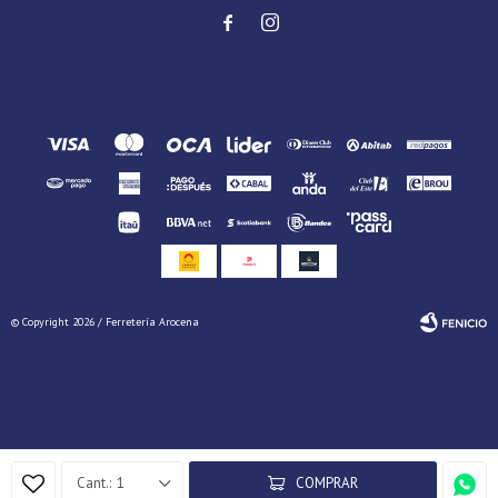


© Copyright 2026 / Ferretería Arocena
Fenicio
1
COMPRAR