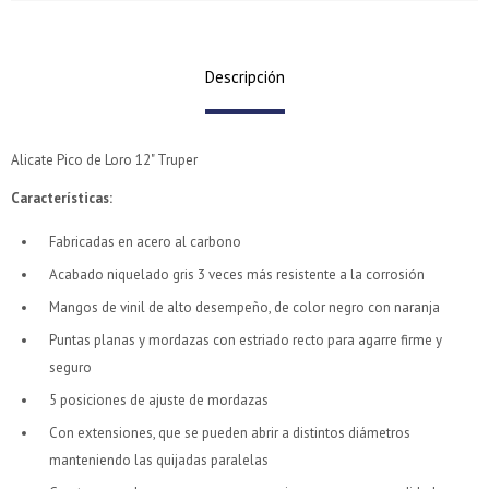
Descripción
Alicate Pico de Loro 12" Truper
Características:
Fabricadas en acero al carbono
Acabado niquelado gris 3 veces más resistente a la corrosión
Mangos de vinil de alto desempeño, de color negro con naranja
¡Sumate a la forma más ágil de comprar!
¡Sumate a la forma más ágil de comprar!
Puntas planas y mordazas con estriado recto para agarre firme y
Comprá en 3 cuotas sin recargo o hasta en 12
Comprá en 3 cuotas sin recargo o hasta en 12
seguro
cuotas * ¡Solo con tu cédula!
cuotas * ¡Solo con tu cédula!
5 posiciones de ajuste de mordazas
* sujeto aprobación crediticia.
* sujeto aprobación crediticia.
Con extensiones, que se pueden abrir a distintos diámetros
Verifica si estás calificado para comprar con Pago
Verifica si estás calificado para comprar con Pago
Comprá ahora y Pagá
Comprá ahora y Pagá
manteniendo las quijadas paralelas
Después:
Después:
Después, hasta en 12
Después, hasta en 12
Estás calificado para comprar usando Pago Después.
Estás calificado para comprar usando Pago Después.
Cédula de identidad
Cédula de identidad