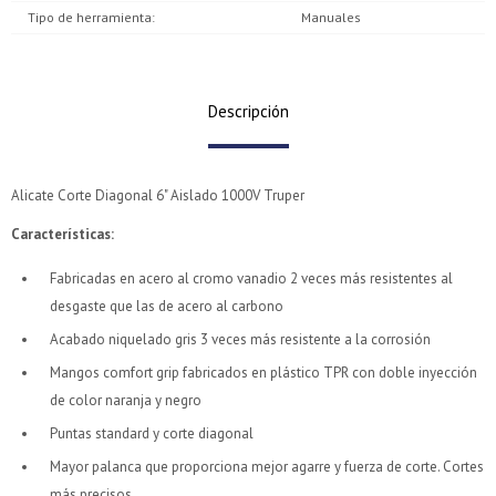
Tipo de herramienta
Manuales
Descripción
Alicate Corte Diagonal 6" Aislado 1000V Truper
Características
:
Fabricadas en acero al cromo vanadio 2 veces más resistentes al
desgaste que las de acero al carbono
¡Sumate a la forma más ágil de comprar!
¡Sumate a la forma más ágil de comprar!
Comprá en 3 cuotas sin recargo o hasta en 12
Comprá en 3 cuotas sin recargo o hasta en 12
Acabado niquelado gris 3 veces más resistente a la corrosión
cuotas * ¡Solo con tu cédula!
cuotas * ¡Solo con tu cédula!
Mangos comfort grip fabricados en plástico TPR con doble inyección
* sujeto aprobación crediticia.
* sujeto aprobación crediticia.
de color naranja y negro
Verifica si estás calificado para comprar con Pago
Verifica si estás calificado para comprar con Pago
Comprá ahora y Pagá
Comprá ahora y Pagá
Puntas standard y corte diagonal
Después:
Después:
Después, hasta en 12
Después, hasta en 12
Estás calificado para comprar usando Pago Después.
Estás calificado para comprar usando Pago Después.
Cédula de identidad
Cédula de identidad
Mayor palanca que proporciona mejor agarre y fuerza de corte. Cortes
cuotas y sin tocar tu
cuotas y sin tocar tu
Ups!
Ups!
más precisos