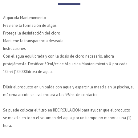
Alguicida Mantenimiento
Previene la formación de algas
Protege la desinfección del cloro
Mantiene la transparencia deseada
Instrucciones
Con el agua equilibrada y con la dosis de cloro necesario, ahora
protejámosla. Dosificar 50ml/cc de Alguicida Mantenimiento ® por cada
10m3 (10.000litros) de agua.
¡Sumate a la forma más ágil de comprar!
¡Sumate a la forma más ágil de comprar!
Diluir el producto en un balde con agua y esparcir la mezcla en la piscina, su
máxima acción se evidenciará a las 96 hs. de contacto.
Comprá en 3 cuotas sin recargo o hasta en 12
Comprá en 3 cuotas sin recargo o hasta en 12
cuotas * ¡Solo con tu cédula!
cuotas * ¡Solo con tu cédula!
* sujeto aprobación crediticia.
* sujeto aprobación crediticia.
Se puede colocar el filtro en RECIRCULACION para ayudar que el producto
Verifica si estás calificado para comprar con Pago
Verifica si estás calificado para comprar con Pago
Comprá ahora y Pagá
Comprá ahora y Pagá
se mezcle en todo el volumen del agua, por un tiempo no menor a una (1)
Después:
Después:
Después, hasta en 12
Después, hasta en 12
hora.
Estás calificado para comprar usando Pago Después.
Estás calificado para comprar usando Pago Después.
Cédula de identidad
Cédula de identidad
cuotas y sin tocar tu
cuotas y sin tocar tu
Ups!
Ups!