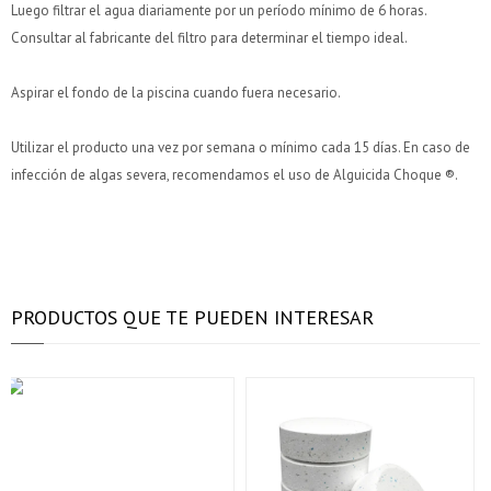
tarjeta de crédito
tarjeta de crédito
¡Algo salió mal!
¡Algo salió mal!
Luego filtrar el agua diariamente por un período mínimo de 6 horas.
¡Tenés hasta
¡Tenés hasta
para comprar en las cuotas que
para comprar en las cuotas que
Parece que no tenes oferta, lamentamos el
Parece que no tenes oferta, lamentamos el
Celular
Celular
prefieras!
prefieras!
inconveniente, por cualquier duda contactanos
inconveniente, por cualquier duda contactanos
Por favor intenta nuevamente mas tarde.
Por favor intenta nuevamente mas tarde.
Consultar al fabricante del filtro para determinar el tiempo ideal.
en
en
preguntas@pagodespues.com.uy
preguntas@pagodespues.com.uy
Elegí tus productos preferidos
Elegí tus productos preferidos
Elegís Pago Después como metodo de pago
Elegís Pago Después como metodo de pago
Fecha de nacimiento
Fecha de nacimiento
Aspirar el fondo de la piscina cuando fuera necesario.
* sujeto a aprobación crediticia. El monto disponible
* sujeto a aprobación crediticia. El monto disponible
puede variar por comercio
puede variar por comercio
Utilizar el producto una vez por semana o mínimo cada 15 días. En caso de
Día
Día
Mes
Mes
Año
Año
infección de algas severa, recomendamos el uso de Alguicida Choque ®.
Continuar
Continuar
PRODUCTOS QUE TE PUEDEN INTERESAR