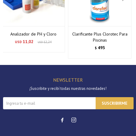
Analizador de PH y Cloro
Clarificante Plus Clorotec Para
Piscinas
11,02
USD
12,24
USD
493
$
NEWSLETTER
¡Suscribite y recibí todas nuestras novedades!
SUSCRIBIRME

