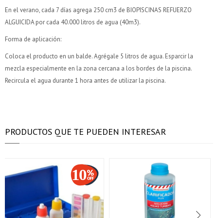
¡Algo salió mal!
¡Algo salió mal!
¡Tenés hasta
¡Tenés hasta
para comprar en las cuotas que
para comprar en las cuotas que
Parece que no tenes oferta, lamentamos el
Parece que no tenes oferta, lamentamos el
Celular
Celular
En el verano, cada 7 días agrega 250 cm3 de BIOPISCINAS REFUERZO
prefieras!
prefieras!
inconveniente, por cualquier duda contactanos
inconveniente, por cualquier duda contactanos
Por favor intenta nuevamente mas tarde.
Por favor intenta nuevamente mas tarde.
en
en
preguntas@pagodespues.com.uy
preguntas@pagodespues.com.uy
ALGUICIDA por cada 40.000 litros de agua (40m3).
Elegí tus productos preferidos
Elegí tus productos preferidos
Elegís Pago Después como metodo de pago
Elegís Pago Después como metodo de pago
Fecha de nacimiento
Fecha de nacimiento
Forma de aplicación:
* sujeto a aprobación crediticia. El monto disponible
* sujeto a aprobación crediticia. El monto disponible
Coloca el producto en un balde. Agrégale 5 litros de agua. Esparcir la
puede variar por comercio
puede variar por comercio
Día
Día
Mes
Mes
Año
Año
mezcla especialmente en la zona cercana a los bordes de la piscina.
Recircula el agua durante 1 hora antes de utilizar la piscina.
Continuar
Continuar
PRODUCTOS QUE TE PUEDEN INTERESAR