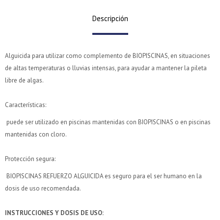
Descripción
Alguicida para utilizar como complemento de BIOPISCINAS, en situaciones
de altas temperaturas o lluvias intensas, para ayudar a mantener la pileta
libre de algas.
Características:
puede ser utilizado en piscinas mantenidas con BIOPISCINAS o en piscinas
¡Sumate a la forma más ágil de comprar!
¡Sumate a la forma más ágil de comprar!
mantenidas con cloro.
Comprá en 3 cuotas sin recargo o hasta en 12
Comprá en 3 cuotas sin recargo o hasta en 12
cuotas * ¡Solo con tu cédula!
cuotas * ¡Solo con tu cédula!
Protección segura:
* sujeto aprobación crediticia.
* sujeto aprobación crediticia.
BIOPISCINAS REFUERZO ALGUICIDA es seguro para el ser humano en la
Verifica si estás calificado para comprar con Pago
Verifica si estás calificado para comprar con Pago
Comprá ahora y Pagá
Comprá ahora y Pagá
dosis de uso recomendada.
Después:
Después:
Después, hasta en 12
Después, hasta en 12
Estás calificado para comprar usando Pago Después.
Estás calificado para comprar usando Pago Después.
Cédula de identidad
Cédula de identidad
cuotas y sin tocar tu
cuotas y sin tocar tu
Ups!
Ups!
INSTRUCCIONES Y DOSIS DE USO:
tarjeta de crédito
tarjeta de crédito