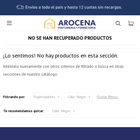

NO SE HAN RECUPERADO PRODUCTOS
¡Lo sentimos! No hay productos en esta sección.
Inténtalo nuevamente con otros criterios de filtrado o busca en otras
secciones de nuestro catálogo.
¡Sumate a la forma más ágil de comprar!
Quitar filtros
Filtrando por:
Organizadores
Color:
Negro
Comprá en 3 cuotas sin recargo o hasta en 12
cuotas * ¡Solo con tu cédula!
Te recomendamos quitar:
Color:
Negro
* sujeto aprobación crediticia.
Verifica si estás calificado para comprar con Pago
Comprá ahora y Pagá
Después:
Después, hasta en 12
Estás calificado para comprar usando Pago Después.
Cédula de identidad