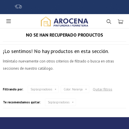

NO SE HAN RECUPERADO PRODUCTOS
¡Lo sentimos! No hay productos en esta sección.
Inténtalo nuevamente con otros criterios de filtrado o busca en otras
secciones de nuestro catálogo.
¡Sumate a la forma más ágil de comprar!
Quitar filtros
Filtrando por:
Soplaspiradoras
Color:
Naranja
Comprá en 3 cuotas sin recargo o hasta en 12
cuotas * ¡Solo con tu cédula!
Te recomendamos quitar:
Soplaspiradoras
* sujeto aprobación crediticia.
Verifica si estás calificado para comprar con Pago
Comprá ahora y Pagá
Después:
Después, hasta en 12
Estás calificado para comprar usando Pago Después.
Cédula de identidad